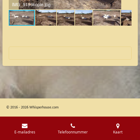
IMG_9199kopie.jpg
IM
© 2016 - 2026 Whisperhouse.com
E-mailadres
Telefoonnummer
Kaart