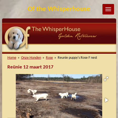
Ga
Of the Whisperhouse
direct
naar
de
hoofdinhoud
Home
»
Onze Honden
»
Rose
»
Reunie puppy's Rose F nest
Reünie 12 maart 2017