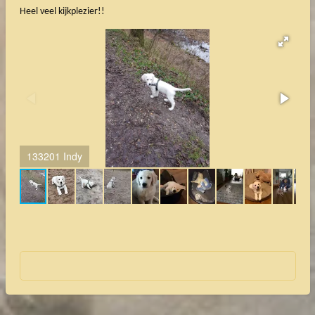
Heel veel kijkplezier!!
133201 Indy
13