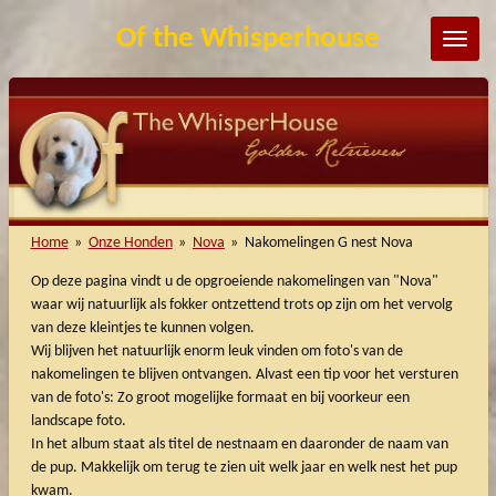
Ga
Of the Whisperhouse
direct
naar
de
hoofdinhoud
Home
»
Onze Honden
»
Nova
»
Nakomelingen G nest Nova
Op deze pagina vindt u de opgroeiende nakomelingen van "Nova"
waar wij natuurlijk als fokker ontzettend trots op zijn om het vervolg
van deze kleintjes te kunnen volgen.
Wij blijven het natuurlijk enorm leuk vinden om foto's van de
nakomelingen te blijven ontvangen. Alvast een tip voor het versturen
van de foto's: Zo groot mogelijke formaat en bij voorkeur een
landscape foto.
In het album staat als titel de nestnaam en daaronder de naam van
de pup. Makkelijk om terug te zien uit welk jaar en welk nest het pup
kwam.