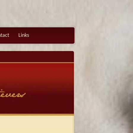
tact
Links