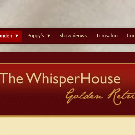
onden
Puppy's
Shownieuws
Trimsalon
Con