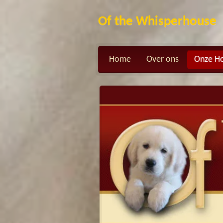
Ga
Of the Whisperhouse
direct
naar
de
hoofdinhoud
Home
Over ons
Onze H